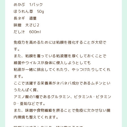
めかぶ 1パック
ほうれん草 50g
長ネギ 適量
味噌 大さじ2
だし汁 600ml
免疫力を高めるためには粘膜を強化することが大切で
す。
また、粘膜を覆っている粘液層を厚くしておくことで
細菌やウイルスが身体に侵入しようとしても
粘液が一緒に排出してくれたり、やっつけたりしてくれ
ます。
ここで活躍する栄養素がネバネバ成分であるムチンとい
うたんぱく質、
アミノ酸の1種であるグルタミン、ビタミンA・ビタミン
D・亜鉛などです。
また、味噌や食物繊維を摂ることで免疫に欠かせない腸
内環境も整えてくれます。