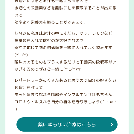
味噌汁にするとお汁も一緒に飲めるので
水溶性の栄養素などを無駄にせず摂取することが出来る
ので
効率よく栄養素を摂ることができます。
ちなみに私は味噌汁の中にすだち、ゆず、レモンなど
柑橘類を入れて飲むのが大好きなので
季節に応じて旬の柑橘類を一緒に入れてよく飲みます
(*’ω’*)
酸味のあるものをプラスするだけで栄養素の吸収率がア
ップするのでぜひご一緒に(*’ω’*)☆
レパートリーがたくさんあると思うので自分の好きなお
味噌汁を作って
ホッと温まりながら風邪やインフルエンザはもちろん、
コロナウイルスから自分の身体を守りましょう(｀・ω・
´)！
薬に頼らない治療はこちら