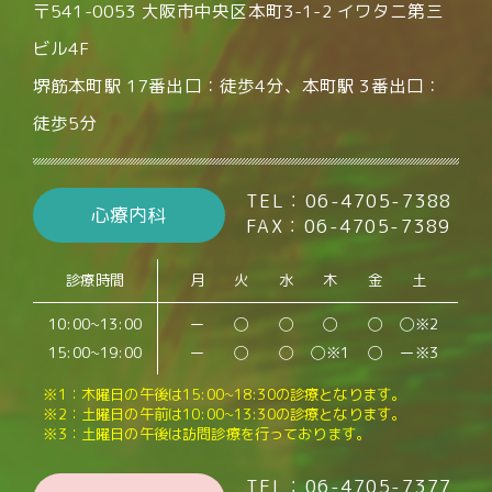
〒541-0053 大阪市中央区本町3-1-2 イワタニ第三
ビル4F
堺筋本町駅 17番出口：徒歩4分、本町駅 3番出口：
徒歩5分
TEL：06-4705-7388
心療内科
FAX：06-4705-7389
診療時間
月
火
水
木
金
土
10:00~13:00
ー
◯
◯
◯
◯
◯※2
15:00~19:00
ー
◯
◯
◯※1
◯
ー※3
※1：木曜日の午後は15:00~18:30の診療となります。
※2：土曜日の午前は10:00~13:30の診療となります。
※3：土曜日の午後は訪問診療を行っております。
TEL：06-4705-7377