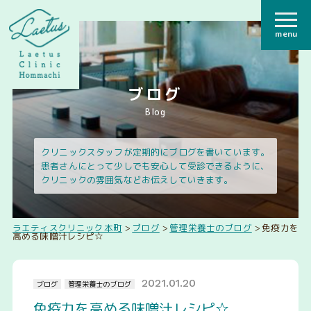
menu
ブログ
Blog
クリニックスタッフが定期的にブログを書いています。
患者さんにとって少しでも安心して受診できるように、
クリニックの雰囲気などお伝えしていきます。
ラエティスクリニック本町
>
ブログ
>
管理栄養士のブログ
>
免疫力を
高める味噌汁レシピ☆
2021.01.20
ブログ
管理栄養士のブログ
免疫力を高める味噌汁レシピ☆