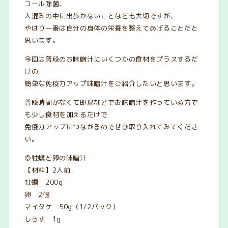
コール除菌、
人混みの中に出歩かないことなども大切ですが、
やはり一番は自分の身体の栄養を整えてあげることだと
思います。
今回は普段のお味噌汁にいくつかの食材をプラスするだ
けの
簡単な免疫力アップ味噌汁をご紹介したいと思います。
普段時間がなくて即席などでお味噌汁を作っている方で
も少し食材を加えるだけで
免疫力アップにつながるのでぜひ取り入れてみてくださ
い。
◎牡蠣と卵の味噌汁
【材料】2人前
牡蠣 200g
卵 2個
マイタケ 50g（1/2パック）
しらす 1g