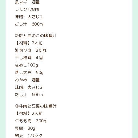
長ネギ 適量
レモン1/8個
味噌 大さじ2
だし汁 600ml
◎鮭ときのこの味噌汁
【材料】2人前
鮭切り身 2切れ
干し椎茸 4個
なめこ100g
蒸し大豆 50g
わかめ 適量
味噌 大さじ2
だし汁 600ml
◎牛肉と豆腐の味噌汁
【材料】2人前
牛もも肉 200g
豆腐 80g
納豆 1パック