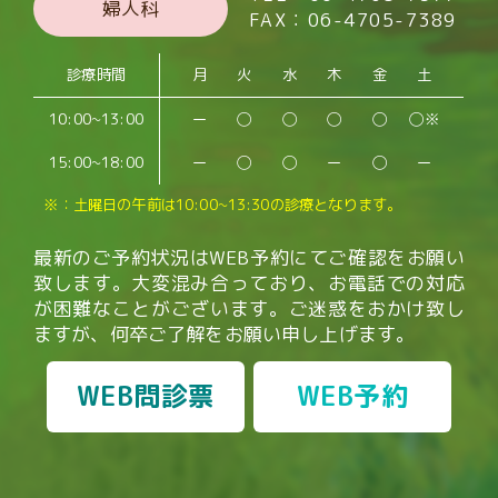
婦人科
FAX：06-4705-7389
診療時間
月
火
水
木
金
土
10:00~13:00
ー
◯
◯
◯
◯
◯※
15:00~18:00
ー
◯
◯
ー
◯
ー
※：土曜日の午前は10:00~13:30の診療となります。
最新のご予約状況はWEB予約にてご確認をお願い
致します。
大変混み合っており、お電話での対応
が困難なことがございます。
ご迷惑をおかけ致し
ますが、何卒ご了解をお願い申し上げます。
WEB問診票
WEB予約