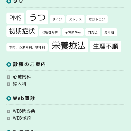
タグ
うつ
PMS
サイン
ストレス
セロトニン
初期症状
双極性障害
子宮頸がん
対処法
更年期
栄養療法
生理不順
本町、心療内科、精神科
診察のご案内
心療内科
婦人科
Web問診
WEB問診票
WEB予約