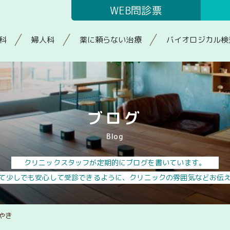
WEB問診票
科
婦人科
薬に頼らない治療
バイオロジカル検
ブログ
Blog
クリニックスタッフが定期的にブログを書いています。
て少しでも安心して受診できるように、クリニックの雰囲気などお伝
やき