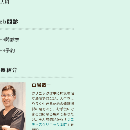
婦人科
eb問診
EB問診票
EB予約
院長紹介
白岩恭一
クリニックは単に病気を治
す場所ではない。人生をよ
り良く生きるための情報提
供の場であり、お手伝いで
きる力になる場所でありた
い。そんな想いから「
ラエ
ティスクリニック本町
」を
開設。