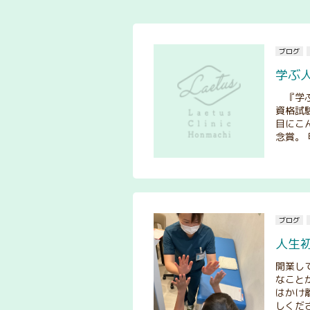
ブログ
学ぶ
『学ぶ
資格試
目にこ
念賞。 
ブログ
人生
開業し
なこと
はかけ
しくださ