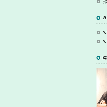
W
W
W