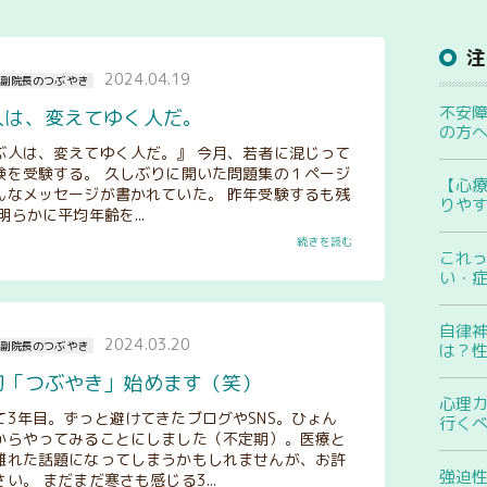
2024.04.19
副院長のつぶやき
不安
人は、変えてゆく人だ。
の方
人は、変えてゆく人だ。』 今月、若者に混じって
験を受験する。 久しぶりに開いた問題集の１ページ
【心
んなメッセージが書かれていた。 昨年受験するも残
りや
明らかに平均年齢を...
続きを読む
これ
い・
自律
2024.03.20
副院長のつぶやき
は？
初「つぶやき」始めます（笑）
心理
て3年目。ずっと避けてきたブログやSNS。ひょん
行く
からやってみることにしました（不定期）。医療と
離れた話題になってしまうかもしれませんが、お許
強迫
い。 まだまだ寒さも感じる3...