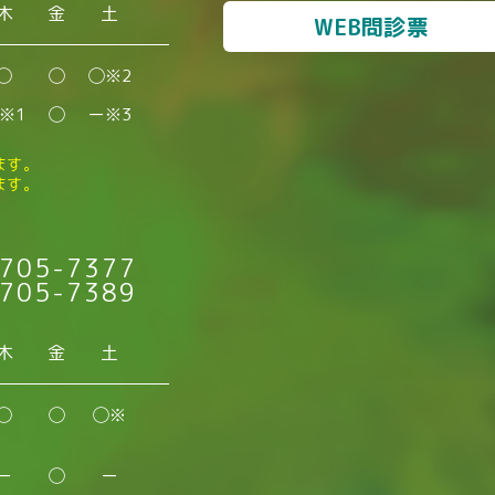
木
金
土
WEB問診票
◯
◯
◯※2
※1
◯
ー※3
ます。
ます。
705-7377
705-7389
木
金
土
◯
◯
◯※
ー
◯
ー