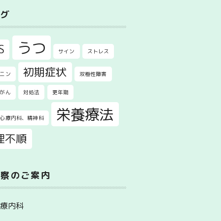
タグ
うつ
S
サイン
ストレス
初期症状
ニン
双極性障害
がん
対処法
更年期
栄養療法
心療内科、精神科
理不順
診察のご案内
心療内科