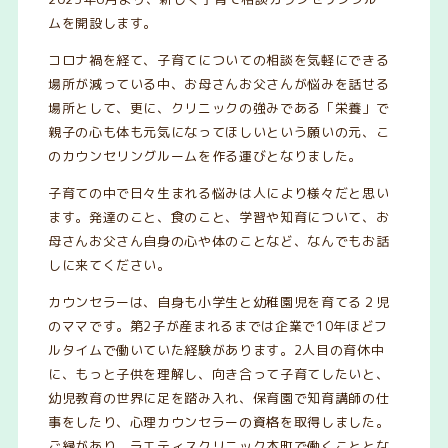
ムを開設します。
コロナ禍を経て、子育てについての相談を気軽にできる
場所が減っている中、お母さんお父さんが悩みを話せる
場所として、更に、クリニックの強みである「栄養」で
親子の心も体も元気になってほしいという願いの元、こ
のカウンセリングルームを作る運びとなりました。
子育ての中で日々生まれる悩みは人により様々だと思い
ます。発達のこと、食のこと、学習や知育について、お
母さんお父さん自身の心や体のことなど、なんでもお話
しに来てください。
カウンセラーは、自身も小学生と幼稚園児を育てる２児
のママです。第2子が産まれるまでは企業で10年ほどフ
ルタイムで働いていた経験があります。2人目の育休中
に、もっと子供を理解し、向き合って子育てしたいと、
幼児教育の世界に足を踏み入れ、保育園で知育講師の仕
事をしたり、心理カウンセラーの資格を取得しました。
ご縁があり、ラエティスクリニック本町で働くこととな