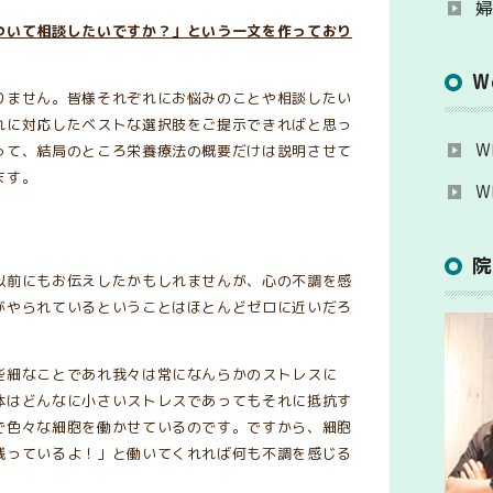
ついて相談したいですか？」という一文を作っており
W
りません。皆様それぞれにお悩みのことや相談したい
れに対応したベストな選択肢をご提示できればと思っ
W
って、結局のところ栄養療法の概要だけは説明させて
ます。
W
以前にもお伝えしたかもしれませんが、心の不調を感
がやられているということはほとんどゼロに近いだろ
些細なことであれ我々は常になんらかのストレスに
体はどんなに小さいストレスであってもそれに抵抗す
で色々な細胞を働かせているのです。ですから、細胞
残っているよ！」と働いてくれれば何も不調を感じる