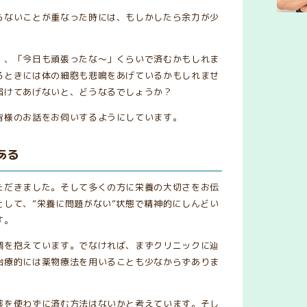
らないことが重なった時には、もしかしたら余力が少
。
」、「今日も頑張ったな〜」くらいで済むかもしれま
るときには体の細胞も悲鳴をあげているかもしれませ
届けてあげないと、どうなるでしょうか？
皆様のお話をお伺いするようにしています。
ある
ただきました。そして多くの方に栄養の大切さをお伝
として、”栄養に問題がない”状態で精神的にしんどい
す。
調を抱えています。でなければ、まずクリニックに辿
治療的には薬物療法を用いることも少なからずありま
薬を使わずに済む方法はないかと考えています。そし