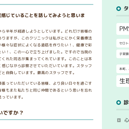
近感じていることを話してみようと思いま
PM
から半年が経過しようとしています。どれだけ皆様の
ありますが、このクリニックは私がとにかく栄養療法
セロト
い様々な症状によくなる道筋を作りたい！、健康で彩
たい！、この一心で立ち上げました。ですので当院の
子宮頸
てくれた同志が集まってくれています。このことは本
く感じながら診察させていただいています。スタッフ
本町、
だと自負しています。最高のスタッフです。
生
頑張っていただいている皆様、より良い日々を過ごす
皆様もまた私たちと同じ仲間であるという思いを忘れ
思っています。
いですか？