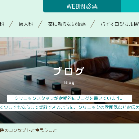
WEB問診票
科
婦人科
薬に頼らない治療
バイオロジカル検
ブログ
Blog
クリニックスタッフが定期的にブログを書いています。
て少しでも安心して受診できるように、クリニックの雰囲気などお伝
院のコンセプトと今思うこと