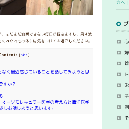
方へ
が、まだまだ油断できない毎日が続きますし、第４波
もくれぐれもお体には気をつけてお過ごしください。
Contents
[
hide
]
となく最近感じていることを話してみようと思
ですか？
る
、オーソモレキュラー医学の考え方と西洋医学
少しお話しようと思います。