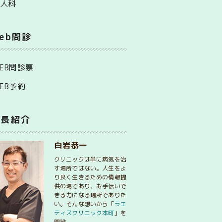
婦人科
eb問診
EB問診票
EB予約
院長紹介
白岩恭一
クリニックは単に病気を治
す場所ではない。人生をよ
り良く生きるための情報提
供の場であり、お手伝いで
きる力になる場所でありた
い。そんな想いから「
ラエ
ティスクリニック本町
」を
開設。