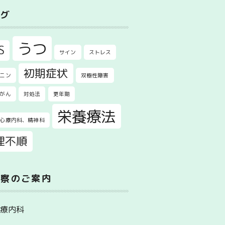
タグ
うつ
S
サイン
ストレス
初期症状
ニン
双極性障害
がん
対処法
更年期
栄養療法
心療内科、精神科
理不順
診察のご案内
心療内科