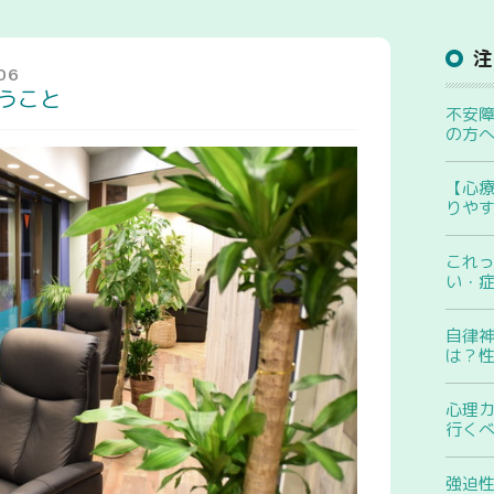
.06
うこと
不安
の方
【心
りや
これ
い・
自律
は？
心理
行く
強迫