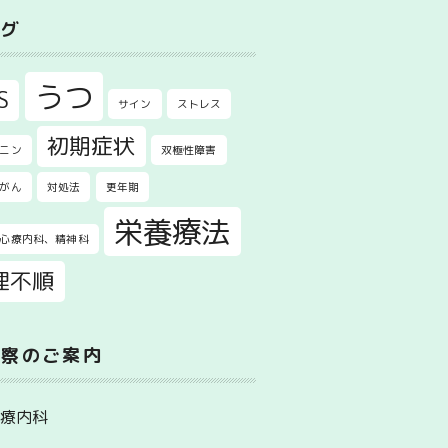
タグ
うつ
S
サイン
ストレス
初期症状
ニン
双極性障害
がん
対処法
更年期
栄養療法
心療内科、精神科
理不順
診察のご案内
心療内科