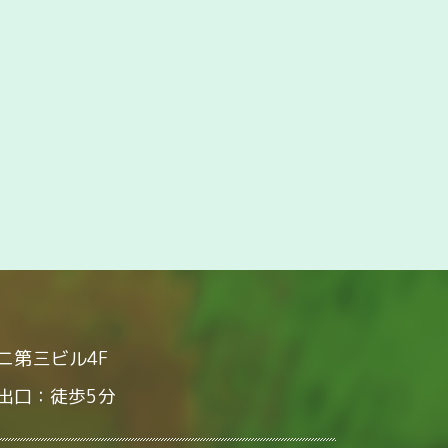
タニ第三ビル4F
番出口：徒歩5分