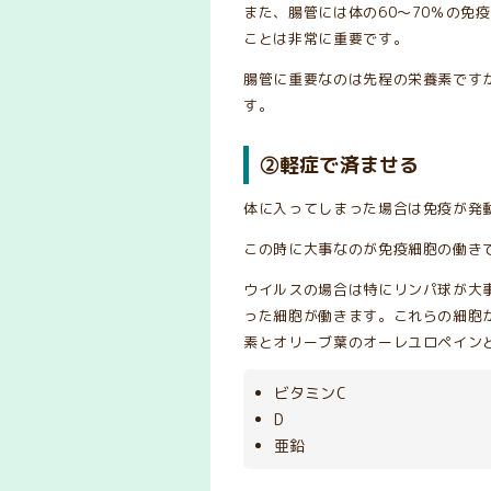
また、腸管には体の60〜70％の免
ことは非常に重要です。
腸管に重要なのは先程の栄養素です
す。
②軽症で済ませる
体に入ってしまった場合は免疫が発
この時に大事なのが免疫細胞の働き
ウイルスの場合は特にリンパ球が大
った細胞が働きます。これらの細胞
素とオリーブ葉のオーレユロペイン
ビタミンC
D
亜鉛