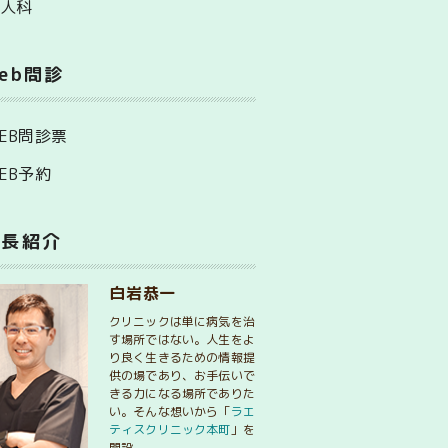
婦人科
eb問診
EB問診票
EB予約
院長紹介
白岩恭一
クリニックは単に病気を治
す場所ではない。人生をよ
り良く生きるための情報提
供の場であり、お手伝いで
きる力になる場所でありた
い。そんな想いから「
ラエ
ティスクリニック本町
」を
開設。