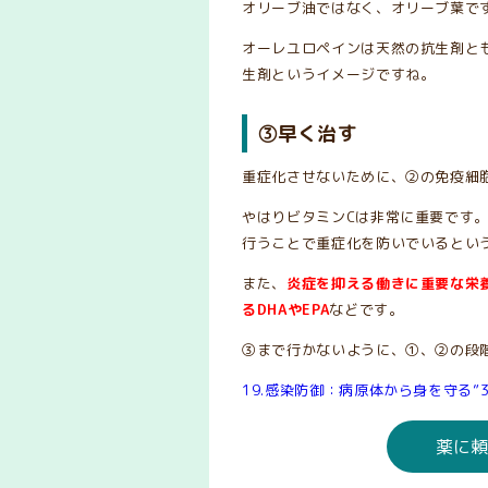
オリーブ油ではなく、オリーブ葉で
オーレユロペインは天然の抗生剤と
生剤というイメージですね。
③早く治す
重症化させないために、②の免疫細
やはりビタミンCは非常に重要です。海
行うことで重症化を防いでいるとい
また、
炎症を抑える働きに重要な栄
るDHAやEPA
などです。
③まで行かないように、①、②の段
19.感染防御：病原体から身を守る”
薬に