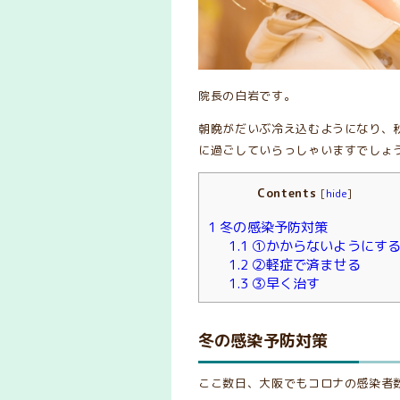
院長の白岩です。
朝晩がだいぶ冷え込むようになり、
に過ごしていらっしゃいますでしょ
Contents
[
hide
]
1
冬の感染予防対策
1.1
①かからないようにす
1.2
②軽症で済ませる
1.3
③早く治す
冬の感染予防対策
ここ数日、大阪でもコロナの感染者