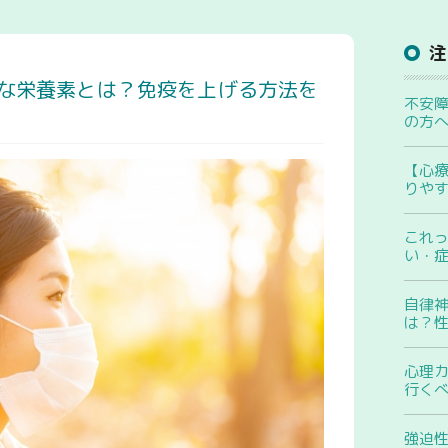
な栄養素とは？免疫を上げる方法を
不安
の方
【心
りや
これ
い・
自律
は？
心理
行く
強迫