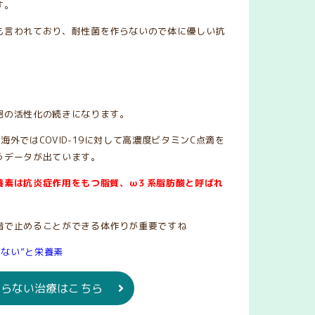
す。
も言われており、耐性菌を作らないので体に優しい抗
胞の活性化の続きになります。
外ではCOVID-19に対して高濃度ビタミンC点滴を
うデータが出ています。
養素は抗炎症作用をもつ脂質、ω３系脂肪酸と呼ばれ
階で止めることができる体作りが重要ですね
3ない”と栄養素
頼らない治療はこちら