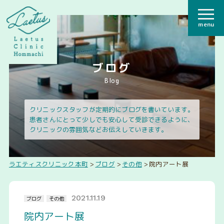
menu
ブログ
Blog
クリニックスタッフが定期的にブログを書いています。
患者さんにとって少しでも安心して受診できるように、
クリニックの雰囲気などお伝えしていきます。
ラエティスクリニック本町
>
ブログ
>
その他
>
院内アート展
2021.11.19
ブログ
その他
院内アート展