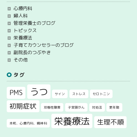
心療内科
婦人科
管理栄養士のブログ
トピックス
栄養療法
子育てカウンセラーのブログ
副院長のつぶやき
その他
タグ
うつ
PMS
サイン
ストレス
セロトニン
初期症状
双極性障害
子宮頸がん
対処法
更年期
栄養療法
生理不順
本町、心療内科、精神科