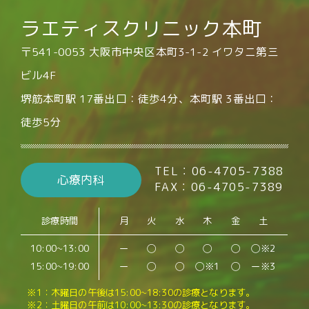
ラエティスクリニック本町
〒541-0053 大阪市中央区本町3-1-2 イワタニ第三
ビル4F
堺筋本町駅 17番出口：徒歩4分、本町駅 3番出口：
徒歩5分
TEL：06-4705-7388
心療内科
FAX：06-4705-7389
診療時間
月
火
水
木
金
土
10:00~13:00
ー
◯
◯
◯
◯
◯※2
15:00~19:00
ー
◯
◯
◯※1
◯
ー※3
※1：木曜日の午後は15:00~18:30の診療となります。
※2：土曜日の午前は10:00~13:30の診療となります。