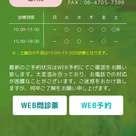
FAX：06-4705-7389
診療時間
月
火
水
木
金
土
10:00~13:00
ー
◯
◯
◯
◯
◯※
15:00~18:00
ー
◯
◯
ー
◯
ー
※：土曜日の午前は10:00~13:30の診療となります。
最新のご予約状況はWEB予約にてご確認をお願い
致します。
大変混み合っており、お電話での対応
が困難なことがございます。
ご迷惑をおかけ致し
ますが、何卒ご了解をお願い申し上げます。
WEB問診票
WEB予約